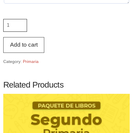
Paquete
de
Libros
5º
Add to cart
quantity
Category:
Primaria
Related Products